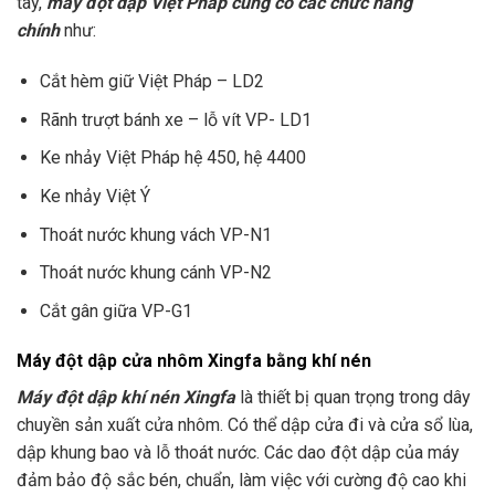
tay,
máy đột dập Việt Pháp cũng có các chức năng
chính
như:
Cắt hèm giữ Việt Pháp – LD2
Rãnh trượt bánh xe – lỗ vít VP- LD1
Ke nhảy Việt Pháp hệ 450, hệ 4400
Ke nhảy Việt Ý
Thoát nước khung vách VP-N1
Thoát nước khung cánh VP-N2
Cắt gân giữa VP-G1
Máy đột dập cửa nhôm Xingfa bằng khí nén
Máy đột dập khí nén Xingfa
là thiết bị quan trọng trong dây
chuyền sản xuất cửa nhôm. Có thể dập cửa đi và cửa sổ lùa,
dập khung bao và lỗ thoát nước. Các dao đột dập của máy
đảm bảo độ sắc bén, chuẩn, làm việc với cường độ cao khi