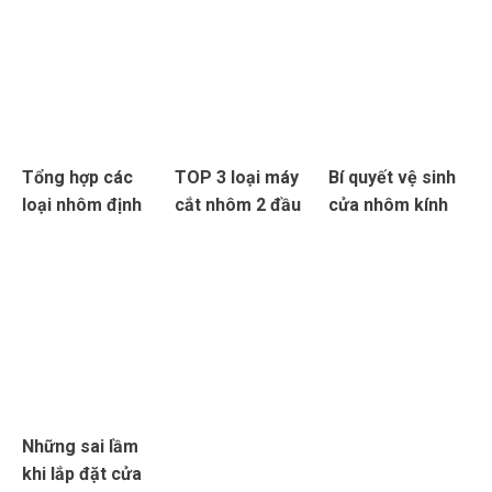
Tổng hợp các
TOP 3 loại máy
Bí quyết vệ sinh
loại nhôm định
cắt nhôm 2 đầu
cửa nhôm kính
hình được làm sử
được săn lùng
luôn như mới
dụng cửa nhôm
nhiều nhất
Những sai lầm
khi lắp đặt cửa