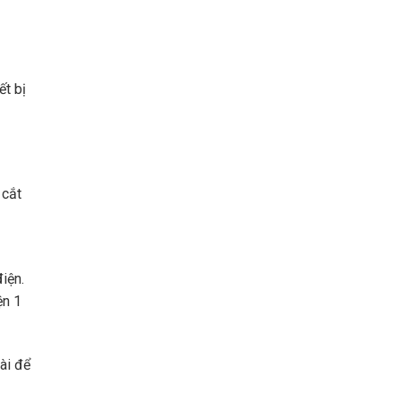
t bị
 cắt
iện.
ện 1
ài để