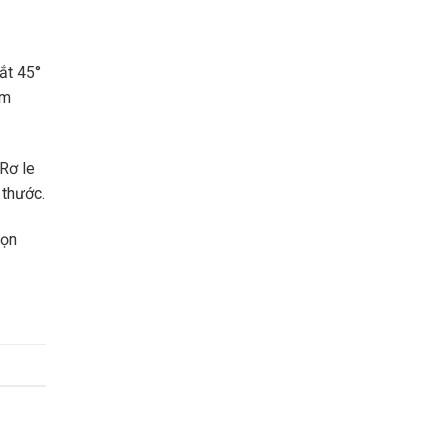
ắt 45°
ảm
Rơ le
 thước.
họn