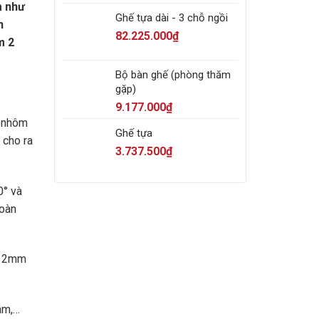
m như
Ghế tựa dài - 3 chỗ ngồi
n
82.225.000
₫
m 2
Bộ bàn ghế (phòng thăm
gặp)
9.177.000
₫
h nhôm
Ghế tựa
 cho ra
3.737.500
₫
0° và
toàn
y 2mm
tâm,…