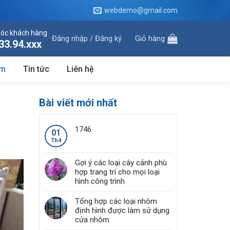
webdemo@gmail.com
óc khách hàng
Đăng nhập / Đăng ký
Giỏ hàng
33.94.xxx
ôm
Tin tức
Liên hệ
Bài viết mới nhất
1746
01
Th4
Gợi ý các loại cây cảnh phù
hợp trang trí cho mọi loại
hình công trình
Tổng hợp các loại nhôm
định hình được làm sử dụng
cửa nhôm