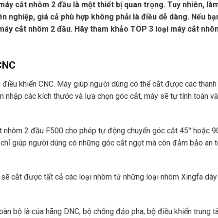
áy cắt nhôm 2 đầu là một thiết bị quan trọng. Tuy nhiên, là
 nghiệp, giá cả phù hợp không phải là điều dễ dàng. Nếu bạ
 máy cắt nhôm 2 đầu. Hãy tham khảo TOP 3 loại máy cắt nhô
 CNC
điều khiển CNC. Máy giúp người dùng có thể cắt được các than
 nhập các kích thước và lựa chọn góc cắt, máy sẽ tự tính toán và
 nhôm 2 đầu F500 cho phép tự động chuyển góc cắt 45° hoặc 9
g chỉ giúp người dùng có những góc cắt ngọt mà còn đảm bảo an 
ẽ cắt được tất cả các loại nhôm từ những loại nhôm Xingfa dà
 toàn bộ là của hãng DNC, bộ chống đảo pha, bộ điều khiển trung 