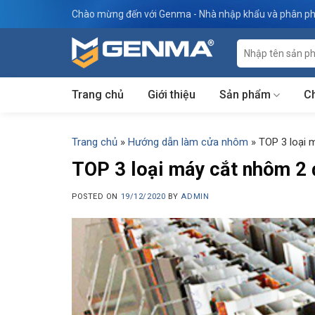
Skip
Chào mừng đến với Genma - Nhà nhập khẩu và phân ph
to
content
Tìm
kiếm:
Trang chủ
Giới thiệu
Sản phẩm
C
Trang chủ
»
Hướng dẫn làm cửa nhôm
»
TOP 3 loại 
TOP 3 loại máy cắt nhôm 2 
POSTED ON
19/12/2020
BY
ADMIN