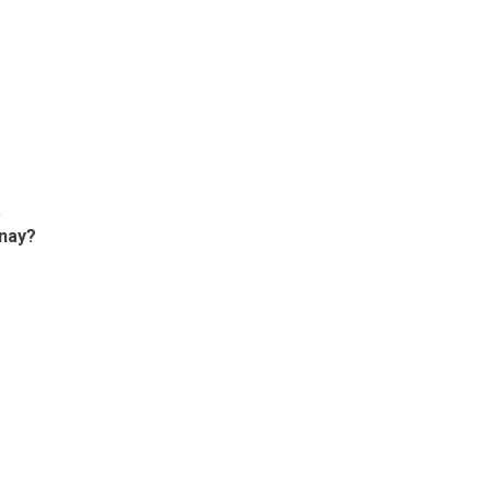
a
 nay?