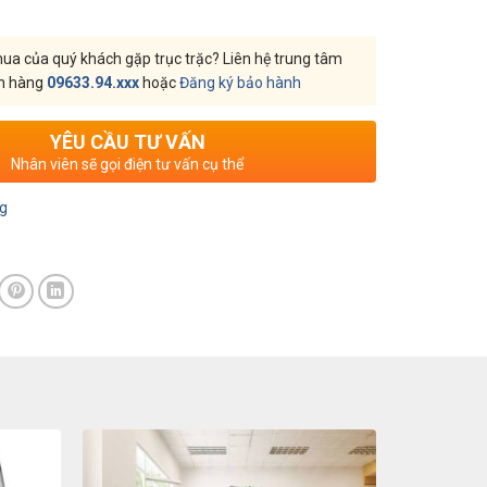
a của quý khách gặp trục trặc? Liên hệ trung tâm
h hàng
09633.94.xxx
hoặc
Đăng ký bảo hành
YÊU CẦU TƯ VẤN
Nhân viên sẽ gọi điện tư vấn cụ thể
ng
g