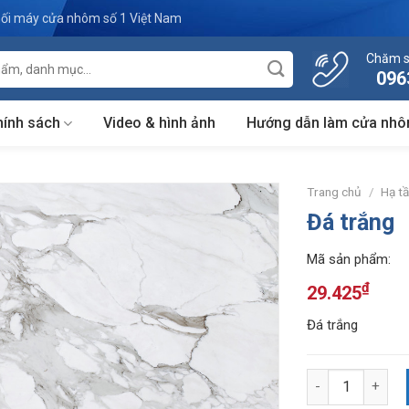
ối máy cửa nhôm số 1 Việt Nam
Chăm s
096
hính sách
Video & hình ảnh
Hướng dẫn làm cửa nh
Trang chủ
/
Hạ t
Đá trắng
Mã sản phẩm:
₫
29.425
Đá trắng
Số lượng