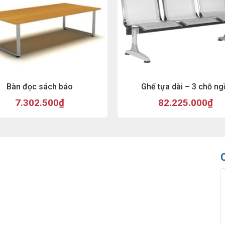
Bàn đọc sách báo
Ghế tựa dài – 3 chỗ ng
7.302.500
₫
82.225.000
₫