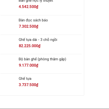
Bàn ghế học lý thuyết
4.542.500
₫
Bàn đọc sách báo
7.302.500
₫
Ghế tựa dài - 3 chỗ ngồi
82.225.000
₫
Bộ bàn ghế (phòng thăm gặp)
9.177.000
₫
Ghế tựa
3.737.500
₫