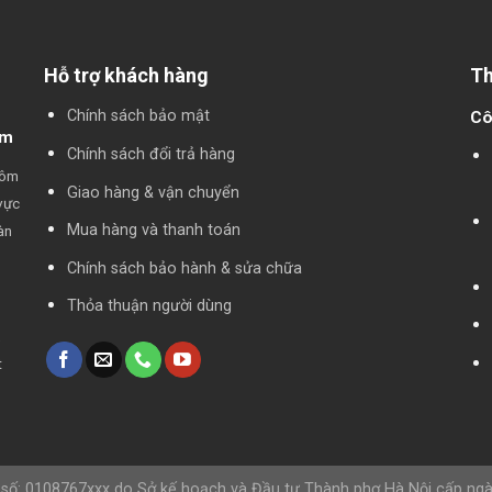
Hỗ trợ khách hàng
Th
Chính sách bảo mật
Cô
am
Chính sách đổi trả hàng
hôm
Giao hàng & vận chuyển
vực
Mua hàng và thanh toán
àn
Chính sách bảo hành & sửa chữa
Thỏa thuận người dùng
,
t
số: 0108767xxx do Sở kế hoạch và Đầu tư Thành phơ Hà Nội cấp ngày